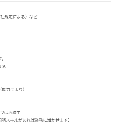
当社規定による）など
す。
ける
（能力により）
ッフは活躍中
語スキルがあれば業務に活かせます）