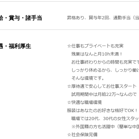
給・賞与・諸手当
昇格あり、賞与年2回、通勤手当（
遇・福利厚生
☆仕事もプライベートも充実
残業はなんと月10h未満！
お仕事終わりからの時間も充実で
しっかり休めるから、しっかり働
そんな環境です。
☆厚待遇で安心してお仕事スタート
試用期間中は月給22万~なんので
☆快適な職場環境
服装はあなたのお好きな格好でOK！
職場では20代、30代の女性スタ
※外国籍の方も活躍中（簡単な中国
☆社会保険完備