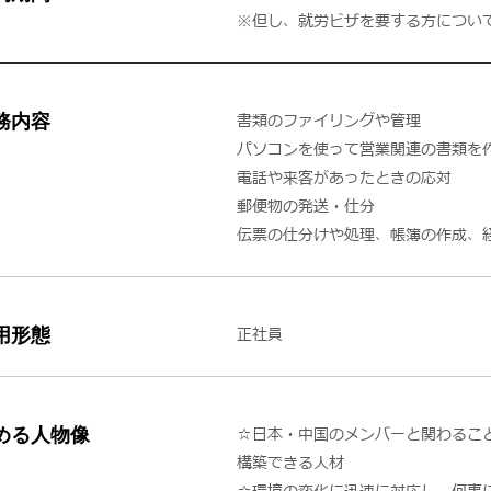
※但し、就労ビザを要する方につい
務内容
書類のファイリングや管理
パソコンを使って営業関連の書類を
電話や来客があったときの応対
郵便物の発送・仕分
伝票の仕分けや処理、帳簿の作成、
用形態
正社員
める人物像
☆日本・中国のメンバーと関わるこ
構築できる人材