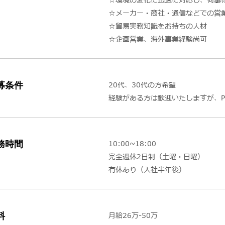
☆環境の変化に迅速に対応し、何事
☆メーカー・商社・通信などでの営
☆貿易実務知識をお持ちの人材
☆企画営業、海外事業経験尚可
募条件
20代、30代の方希望
経験がある方は歓迎いたしますが、
務時間
10:00~18:00
完全週休2日制（土曜・日曜）
有休あり（入社半年後）
料
月給26万-50万