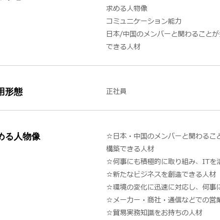
求める人物像
コミュニケーション能力
日本/中国のメンバーと関わること
できる人材
用形態
正社員
める人物像
☆日本・中国のメンバーと関わるこ
構築できる人材
☆何事にも積極的に取り組み、IT
☆新たなビジネスを創造できる人材
☆環境の変化に迅速に対応し、何事
☆メーカー・商社・通信などでの営
☆貿易実務知識をお持ちの人材