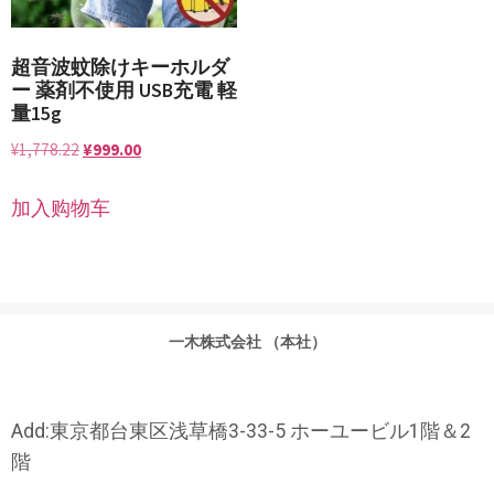
超音波蚊除けキーホルダ
ー 薬剤不使用 USB充電 軽
量15g
¥
1,778.22
¥
999.00
加入购物车
一木株式会社 （本社）
Add:東京都台東区浅草橋3-33-5 ホーユービル1階＆2
階