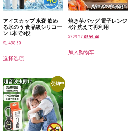
アイスカップ 氷嚢 飲め
焼き芋バッグ 電子レンジ
る氷のう 食品級シリコー
4分 洗えて再利用
ン 1本で3役
¥
729.27
¥
599.40
¥
1,498.50
加入购物车
选择选项
促销中